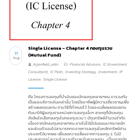
Single License – Chapter 4 กองทุนรวม
17
(Mutual Fund)
Aug
Arjanfield_adm
Financial Advisors
,
IC (Investment
Consultant)
,
IC Plain
,
Investing Strategy
,
Investment
,
IP
License
,
Single License
คือ โครงการลงทุนที่นำเงินของนักลงทุนหลายๆคน มารวมกัน
เป็นและบริหารเงินเหล่านั้น โดยมืออาชีพผู้มีความเชี่ยวชาญเพื่อ
สร้างผลตอบแทน ตามวิธีที่กำหนดไว้ โดยจะเฉลี่ยผลตอบแทน
กับมาให้ผู้ลงทุนตามหน่วยการลงทุนนั้นๆ สาเหตุที่นักลงทุน
ตัดสินใจเลือกลงทุนในกองทุนรวม 1. มีทุนทรัพย์จำนวนจำกัด
เนื่องจากนักลงทุนหลายๆคน อาจไม่ได้มีเงินออมมากมายนัก
และส่วนตัวเองไม่สามารถกระจายการลงทุนในหลักทรัพย์ต่าง
ประเภทได้มากพอ เพื่อลดความเสี่ยงจากการลงทุน 2. ไม่มี
ประสบการณ์ ความรู้ ความชำนาญในการลงทุน เนื่องจากนัก