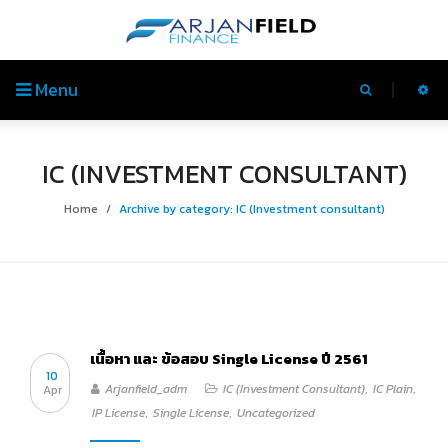
Menu
IC (INVESTMENT CONSULTANT)
Home
/
Archive by category: IC (Investment consultant)
เนื้อหา และ ข้อสอบ Single License ปี 2561
10
Arjanfield_adm
IC (Investment Consultant)
,
IC Plain
,
Apr
IP License
,
Single License
,
Uncategorized