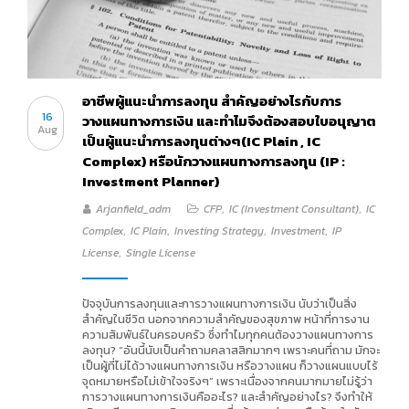
อาชีพผู้แนะนำการลงทุน สำคัญอย่างไรกับการ
16
วางแผนทางการเงิน และทำไมจึงต้องสอบใบอนุญาต
Aug
เป็นผู้แนะนำการลงทุนต่างๆ(IC Plain , IC
Complex) หรือนักวางแผนทางการลงทุน (IP :
Investment Planner)
Arjanfield_adm
CFP
,
IC (Investment Consultant)
,
IC
Complex
,
IC Plain
,
Investing Strategy
,
Investment
,
IP
License
,
Single License
ปัจจุบันการลงทุนและการวางแผนทางการเงิน นับว่าเป็นสิ่ง
สำคัญในชีวิต นอกจากความสำคัญของสุขภาพ หน้าที่การงาน
ความสัมพันธ์ในครอบครัว ซึ่งทำไมทุกคนต้องวางแผนทางการ
ลงทุน? “อันนี้นับเป็นคำถามคลาสสิกมากๆ เพราะคนที่ถาม มักจะ
เป็นผู้ที่ไม่ได้วางแผนทางการเงิน หรือวางแผน ก็วางแผนแบบไร้
จุดหมายหรือไม่เข้าใจจริงๆ” เพราะเนื่องจากคนมากมายไม่รู้ว่า
การวางแผนทางการเงินคืออะไร? และสำคัญอย่างไร? จึงทำให้