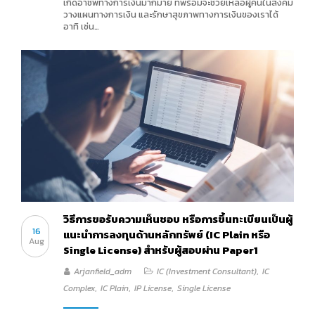
เกิดอาชีพทางการเงินมากมาย ที่พร้อมจะช่วยเหลือผู้คนในสังคม
วางแผนทางการเงิน และรักษาสุขภาพทางการเงินของเราได้
อาทิ เช่น…
วิธีการขอรับความเห็นชอบ หรือการขึ้นทะเบียนเป็นผู้
16
แนะนำการลงทุนด้านหลักทรัพย์ (IC Plain หรือ
Aug
Single License) สำหรับผู้สอบผ่าน Paper1
Arjanfield_adm
IC (Investment Consultant)
,
IC
Complex
,
IC Plain
,
IP License
,
Single License